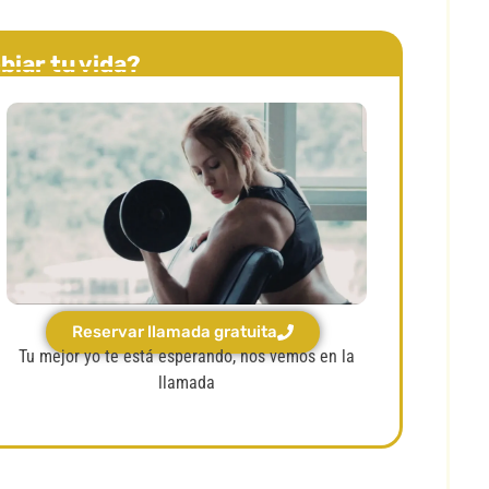
biar tu vida?
Reservar llamada gratuita
Tu mejor yo te está esperando, nos vemos en la
llamada