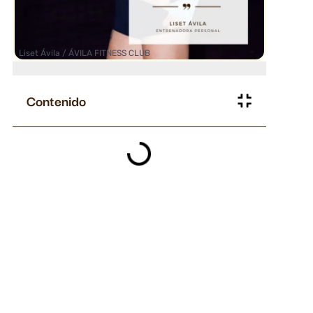
Liset Ávila / ÁVILA FITNESS CLUB
Contenido