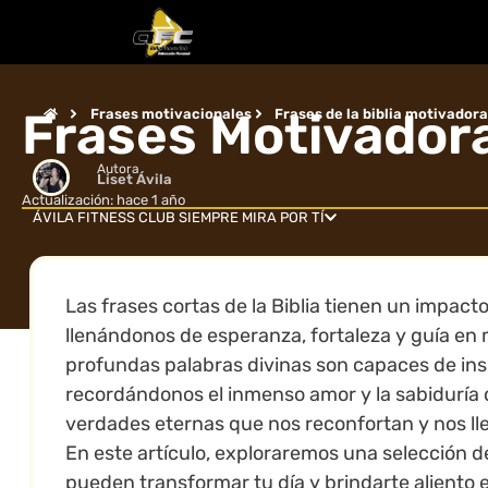
Frases Motivadora
Frases motivacionales
Frases de la biblia motivador
Autora
Liset Ávila
Actualización: hace 1 año
ÁVILA FITNESS CLUB SIEMPRE MIRA POR TÍ
Las frases cortas de la Biblia tienen un impact
llenándonos de esperanza, fortaleza y guía e
profundas palabras divinas son capaces de ins
recordándonos el inmenso amor y la sabiduría 
verdades eternas que nos reconfortan y nos ll
En este artículo, exploraremos una selección de
pueden transformar tu día y brindarte aliento