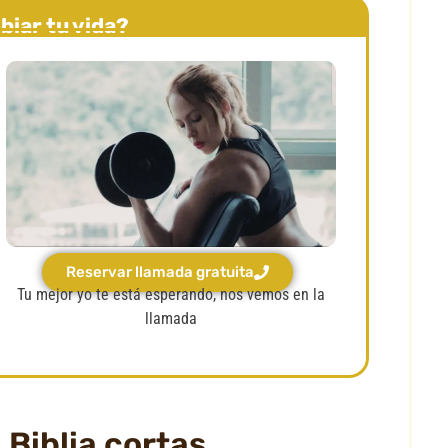
biar tu vida?
Reservar llamada gratuita
Tu mejor yo te está esperando, nos vemos en la
llamada
 Biblia cortas