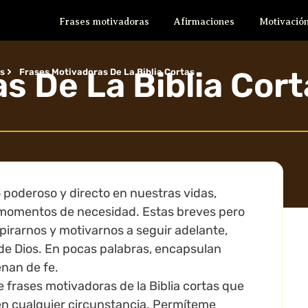
Frases motivadoras
Afirmaciones
Motivación
s De La Biblia Cort
as
Frases Motivadoras De La Biblia Cortas
o poderoso y directo en nuestras vidas,
n momentos de necesidad. Estas breves pero
pirarnos y motivarnos a seguir adelante,
de Dios. En pocas palabras, encapsulan
enan de fe.
 frases motivadoras de la Biblia cortas que
 en cualquier circunstancia. Permíteme