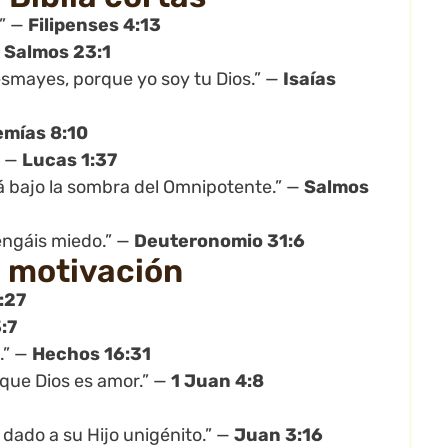
.” —
Filipenses 4:13
—
Salmos 23:1
esmayes, porque yo soy tu Dios.” —
Isaías
mías 8:10
” —
Lucas 1:37
rá bajo la sombra del Omnipotente.” —
Salmos
engáis miedo.” —
Deuteronomio 31:6
e motivación
:27
:7
.” —
Hechos 16:31
rque Dios es amor.” —
1 Juan 4:8
dado a su Hijo unigénito.” —
Juan 3:16