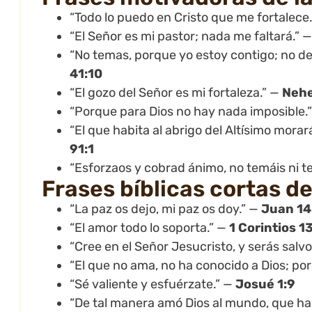
“Todo lo puedo en Cristo que me fortalece
“El Señor es mi pastor; nada me faltará.” 
“No temas, porque yo estoy contigo; no d
41:10
“El gozo del Señor es mi fortaleza.” —
Nehe
“Porque para Dios no hay nada imposible.
“El que habita al abrigo del Altísimo mora
91:1
“Esforzaos y cobrad ánimo, no temáis ni t
Frases bíblicas cortas d
“La paz os dejo, mi paz os doy.” —
Juan 14
“El amor todo lo soporta.” —
1 Corintios 13
“Cree en el Señor Jesucristo, y serás salvo
“El que no ama, no ha conocido a Dios; po
“Sé valiente y esfuérzate.” —
Josué 1:9
“De tal manera amó Dios al mundo, que ha 