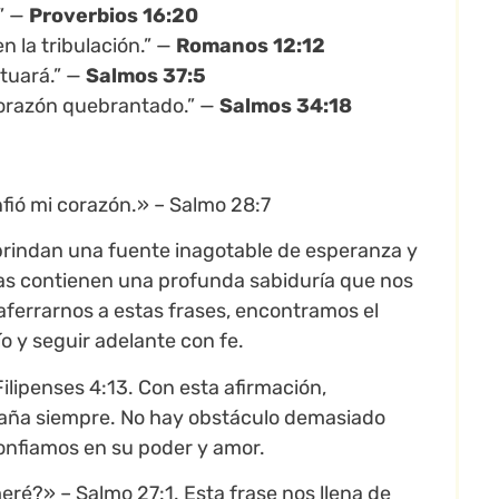
.” —
Proverbios 16:20
n la tribulación.” —
Romanos 12:12
ctuará.” —
Salmos 37:5
 corazón quebrantado.” —
Salmos 34:18
nfió mi corazón.» – Salmo 28:7
 brindan una fuente inagotable de esperanza y
nas contienen una profunda sabiduría que nos
l aferrarnos a estas frases, encontramos el
o y seguir adelante con fe.
ilipenses 4:13. Con esta afirmación,
paña siempre. No hay obstáculo demasiado
confiamos en su poder y amor.
meré?» – Salmo 27:1. Esta frase nos llena de