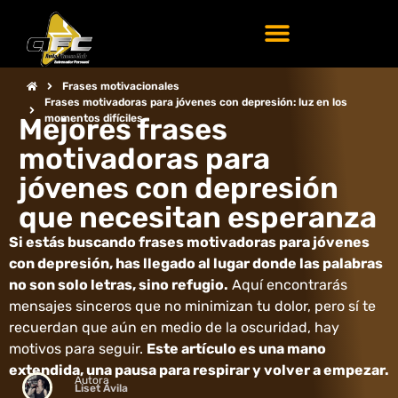
Frases motivadoras
Motivación diaria
Frases motivacionales
Frases motivadoras para jóvenes con depresión: luz en los
Mejores frases
momentos difíciles
motivadoras para
jóvenes con depresión
que necesitan esperanza
Si estás buscando frases motivadoras para jóvenes
con depresión, has llegado al lugar donde las palabras
no son solo letras, sino refugio.
Aquí encontrarás
mensajes sinceros que no minimizan tu dolor, pero sí te
recuerdan que aún en medio de la oscuridad, hay
motivos para seguir.
Este artículo es una mano
extendida, una pausa para respirar y volver a empezar.
Autora
Liset Ávila