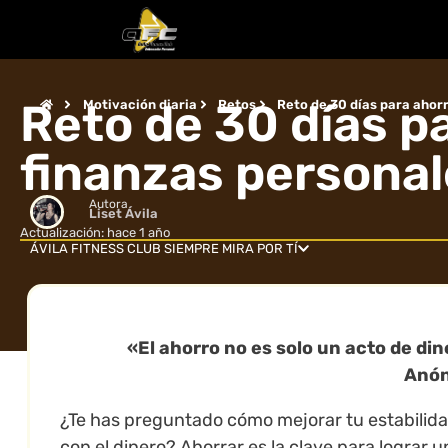
Reto de 30 días pa
Motivación diaria
Retos
Reto de 30 días para ahorr
finanzas persona
Autora
Liset Ávila
Actualización: hace 1 año
ÁVILA FITNESS CLUB SIEMPRE MIRA POR TÍ
«El ahorro no es solo un acto de dine
Anó
¿Te has preguntado cómo mejorar tu estabilidad
con el dinero? Ahorrar es la clave para lograr 