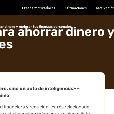
Frases motivadoras
Afirmaciones
Motivación
ra ahorrar dinero 
ar dinero y mejorar tus finanzas personales
les
ro, sino un acto de inteligencia.» –
nimo
 financiera y reducir el estrés relacionado
una vida financiera más segura y plena. Este