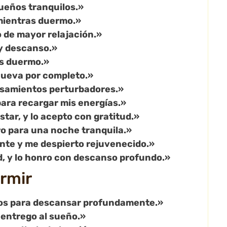
ueños tranquilos.»
mientras duermo.»
 de mayor relajación.»
 y descanso.»
as duermo.»
nueva por completo.»
ensamientos perturbadores.»
ara recargar mis energías.»
tar, y lo acepto con gratitud.»
aro para una noche tranquila.»
e y me despierto rejuvenecido.»
ud, y lo honro con descanso profundo.»
rmir
dos para descansar profundamente.»
 entrego al sueño.»