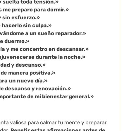
 suelta toda tensión.»
s me preparo para dormir.»
y sin esfuerzo.»
hacerlo sin culpa.»
llevándome a un sueño reparador.»
me duermo.»
 día y me concentro en descansar.»
ejuvenecerse durante la noche.»
idad y descanso.»
r de manera positiva.»
ara un nuevo día.»
de descanso y renovación.»
portante de mi bienestar general.»
nta valiosa para calmar tu mente y preparar
ador.
Repetir estas afirmaciones antes de