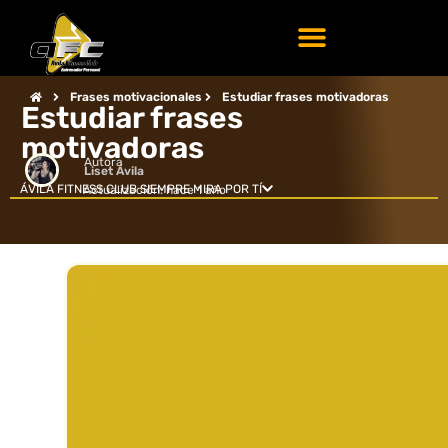
Frases motivadoras
Motivación diaria
Frases motivacionales
Estudiar frases motivadoras
Estudiar frases
motivadoras
Autora
Liset Ávila
ÁVILA FITNESS CLUB SIEMPRE MIRA POR TÍ
Actualización: hace 1 año